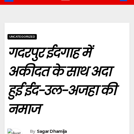
UNCATEGORIZED
गदरपुर ईदगाह में
अकीदत के साथ अदा
हुई ईद-उल-अजहा की
नमाज
By
Sagar Dhamija