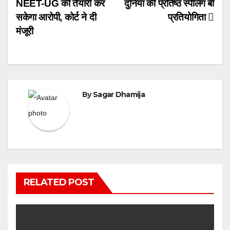
NEET-UG की तैयारी कर
दुनिया की प्रतिष्ठ स्पेलिंग बी
navigation
सकेगा आरोपी, कोर्ट ने दी
प्रतियोगिता
मंजूरी
By
Sagar Dhamija
RELATED POST