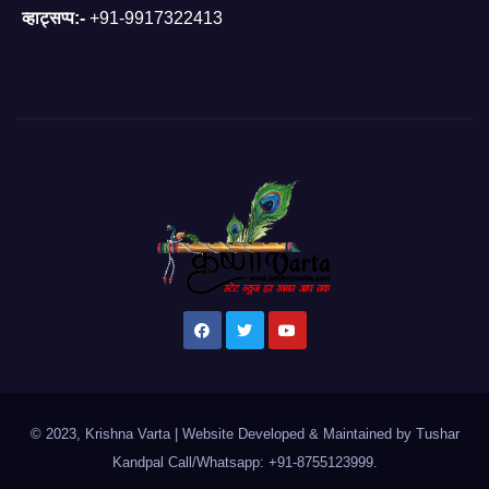
व्हाट्सप्प:-
+91-9917322413
© 2023, Krishna Varta
|
Website Developed & Maintained by Tushar
Kandpal
Call/Whatsapp: +91-8755123999
.