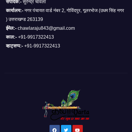
संपादक:-
सुरेन्द्र चावला
कार्यालय:-
नगर पंचायत वार्ड नंबर 2, गोविंदपुर, गूलरभोज (उधम सिंह नगर
) उत्तराखण्ड 263139
ईमेल:-
chawlaraju843@gmail.com
काल:-
+91-9917322413
व्हाट्सप्प:-
+91-9917322413