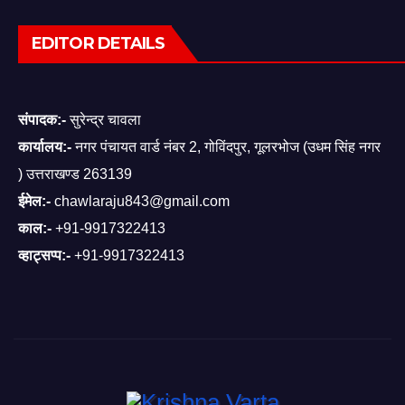
EDITOR DETAILS
संपादक:-
सुरेन्द्र चावला
कार्यालय:-
नगर पंचायत वार्ड नंबर 2, गोविंदपुर, गूलरभोज (उधम सिंह नगर
) उत्तराखण्ड 263139
ईमेल:-
chawlaraju843@gmail.com
काल:-
+91-9917322413
व्हाट्सप्प:-
+91-9917322413