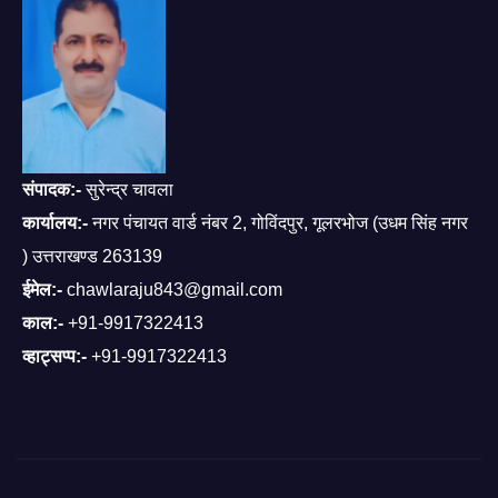
संपादक:-
सुरेन्द्र चावला
कार्यालय:-
नगर पंचायत वार्ड नंबर 2, गोविंदपुर, गूलरभोज (उधम सिंह नगर
) उत्तराखण्ड 263139
ईमेल:-
chawlaraju843@gmail.com
काल:-
+91-9917322413
व्हाट्सप्प:-
+91-9917322413