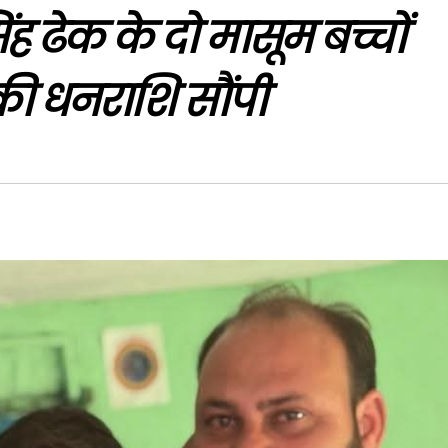
ह ढेक के दो मासूम बच्चों
की धनराशि सौंपी