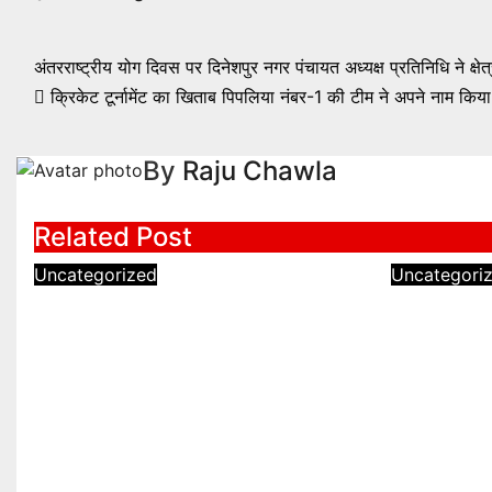
Post
अंतरराष्ट्रीय योग दिवस पर दिनेशपुर नगर पंचायत अध्यक्ष प्रतिनिधि ने क
क्रिकेट टूर्नामेंट का खिताब पिपलिया नंबर-1 की टीम ने अपने नाम किया
navigation
By
Raju Chawla
Related Post
Uncategorized
Uncategori
राष्ट्रीय सचिव बनने के बाद पहली
मतदाता सूची
बार रुद्रपुर पहुंचे संजीव आर्य,
आरोप, पूर्
कांग्रेस कार्यकर्ताओं ने किया भव्य
ठुकराल ने ड
स्वागत
की मांग
Aug 7, 2026
Raju Chawla
Aug 7, 2