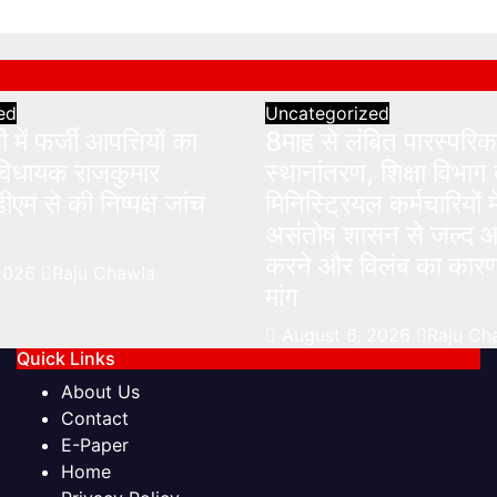
Aug 6, 2026
Raju Chawl
ed
Uncategorized
 में फर्जी आपत्तियों का
8माह से लंबित पारस्परिक
व विधायक राजकुमार
स्थानांतरण, शिक्षा विभाग 
ीएम से की निष्पक्ष जांच
मिनिस्ट्रियल कर्मचारियों मे
असंतोष शासन से जल्द आ
करने और विलंब का कारण
 2026
Raju Chawla
मांग
August 6, 2026
Raju Ch
Quick Links
About Us
Contact
E-Paper
Home