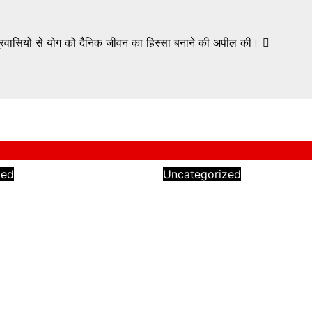
्षेत्रवासियों से योग को दैनिक जीवन का हिस्सा बनाने की अपील की।
zed
Uncategorized
 में फर्जी आपत्तियों का
8माह से लंबित पारस्परिक
व विधायक राजकुमार
स्थानांतरण, शिक्षा विभाग 
ीएम से की निष्पक्ष जांच
मिनिस्ट्रियल कर्मचारियों में
असंतोष शासन से जल्द आ
करने और विलंब का कारण
026
Raju Chawla
मांग