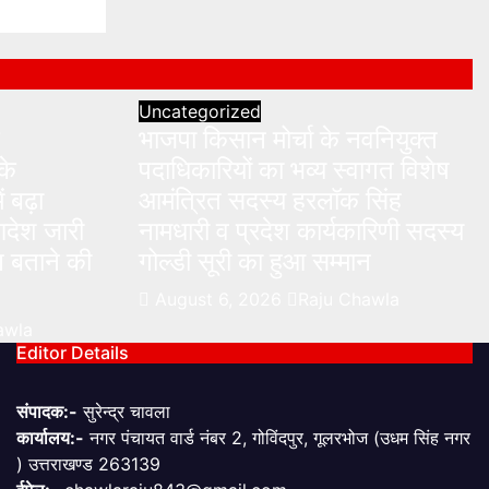
a
Uncategorized
भाजपा किसान मोर्चा के नवनियुक्त
के
पदाधिकारियों का भव्य स्वागत विशेष
ं बढ़ा
आमंत्रित सदस्य हरलॉक सिंह
देश जारी
नामधारी व प्रदेश कार्यकारिणी सदस्य
 बताने की
गोल्डी सूरी का हुआ सम्मान
August 6, 2026
Raju Chawla
awla
Editor Details
संपादक:-
सुरेन्द्र चावला
कार्यालय:-
नगर पंचायत वार्ड नंबर 2, गोविंदपुर, गूलरभोज (उधम सिंह नगर
) उत्तराखण्ड 263139