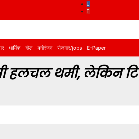
पार
धार्मिक
खेल
मनोरंजन
रोजगार/jobs
E-Paper
ासी हलचल थमी, लेकिन ट