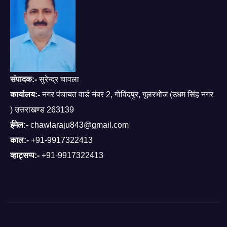
संपादक:-
सुरेन्द्र चावला
कार्यालय:-
नगर पंचायत वार्ड नंबर 2, गोविंदपुर, गूलरभोज (उधम सिंह नगर
) उत्तराखण्ड 263139
ईमेल:-
chawlaraju843@gmail.com
काल:-
+91-9917322413
व्हाट्सप्प:-
+91-9917322413