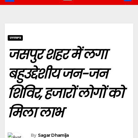
उत्तराखण्ड
जसपुर शहर में लगा
बहुउद्देशीय जन-जन
शिविर, हजारों लोगों को
मिला लाभ
By
Sagar Dhamija