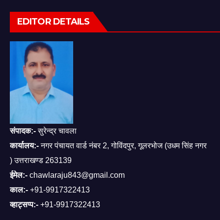
EDITOR DETAILS
संपादक:-
सुरेन्द्र चावला
कार्यालय:-
नगर पंचायत वार्ड नंबर 2, गोविंदपुर, गूलरभोज (उधम सिंह नगर
) उत्तराखण्ड 263139
ईमेल:-
chawlaraju843@gmail.com
काल:-
+91-9917322413
व्हाट्सप्प:-
+91-9917322413